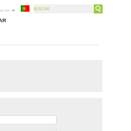
nar em
AR