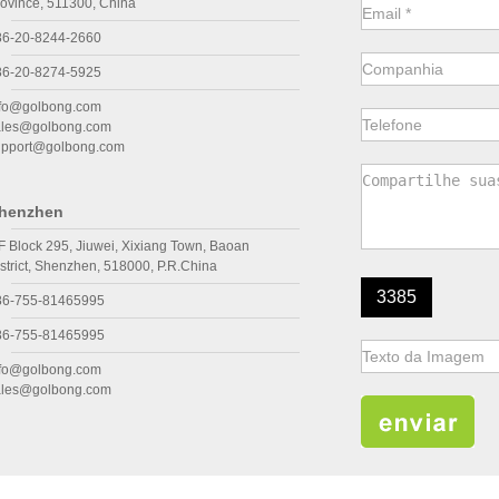
ovince, 511300, China
86-20-8244-2660
86-20-8274-5925
nfo@golbong.com
ales@golbong.com
upport@golbong.com
henzhen
F Block 295, Jiuwei, Xixiang Town, Baoan
strict, Shenzhen, 518000, P.R.China
3385
86-755-81465995
86-755-81465995
nfo@golbong.com
ales@golbong.com