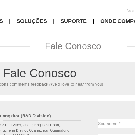
Assi
S
|
SOLUÇÕES
|
SUPORTE
|
ONDE COMP
Fale Conosco
Fale Conosco
ions,comments,feedback?We'd love to hear from you!
uangzhou(R&D Division)
.3 East Alley, Guangfeng East Road,
engcheng District, Guangzhou, Guangdong