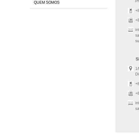
Pr
QUEM SOMOS
+
+
i
s
s
S
1/
Di
+
+
i
s