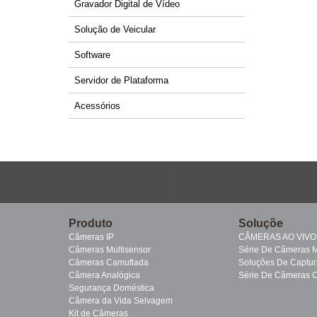
Gravador Digital de Vídeo
Solução de Veicular
Software
Servidor de Plataforma
Acessórios
Produto
Soluçõe
Câmeras IP
CÂMERAS AO VIVO
Câmeras Multisensor
Série De Câmeras M
Câmeras Camuflada
Soluções De Captur
Câmera Analógica
Série De Câmeras 
Segurança Doméstica
Câmera da Vida Selvagem
Kit de Câmeras