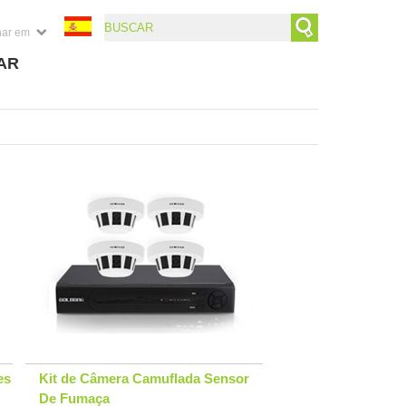
nar em
AR
es
Kit de Câmera Camuflada Sensor
De Fumaça