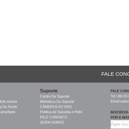
FALE CON
Suporte
FALE CON
Tel:+86-20
Centro De Suporte
Email:
sale
ulti-sensor
Biblioteca De Suporte
a De Rosto
CÂMERAS AO VIVO
Camuflada
Politica de Garantia e RMA
INSCREVA
FALE CONOSCO
POR E-MAI
QUEM SOMOS