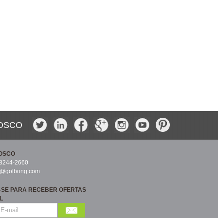
OSCO
OSCO
-8244-2660
s@golbong.com
-SE PARA RECEBER OFERTAS
L