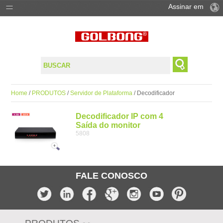
Assinar em
PRODUTOS
SOLUÇÕES
SUPORTE
Home
/
PRODUTOS
/
Servidor de Plataforma
/ Decodificador
ONDE COMPAR
Decodificador IP com 4
Saída do monitor
5808
FALE CONOSCO